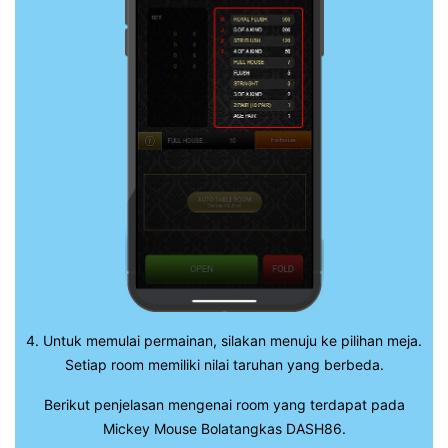
4. Untuk memulai permainan, silakan menuju ke pilihan meja.
Setiap room memiliki nilai taruhan yang berbeda.
Berikut penjelasan mengenai room yang terdapat pada
Mickey Mouse Bolatangkas DASH86.