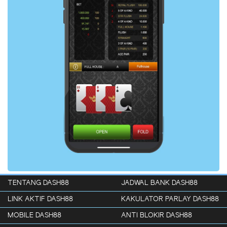
TENTANG DASH88
JADWAL BANK DASH88
LINK AKTIF DASH88
KAKULATOR PARLAY DASH88
MOBILE DASH88
ANTI BLOKIR DASH88