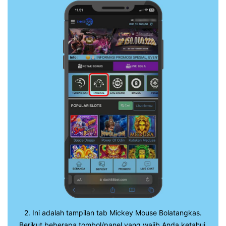
2. Ini adalah tampilan tab Mickey Mouse Bolatangkas.
Berikut beberapa tombol/panel yang wajib Anda ketahui.