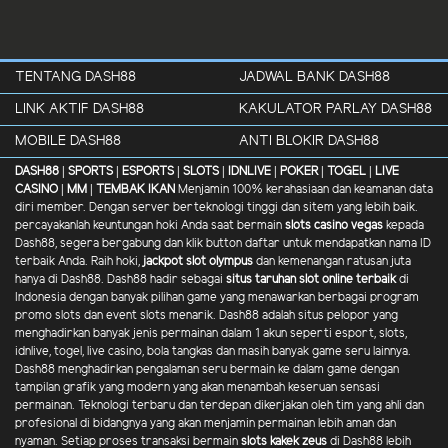
TENTANG DASH88
JADWAL BANK DASH88
LINK AKTIF DASH88
KAKULATOR PARLAY DASH88
MOBILE DASH88
ANTI BLOKIR DASH88
DASH88 |
SPORTS |
ESPORTS |
SLOTS |
IDNLIVE |
POKER |
TOGEL |
LIVE
CASINO |
MM |
TEMBAK IKAN
Menjamin 100% kerahasiaan dan keamanan data
diri member. Dengan server berteknologi tinggi dan sitem yang lebih baik.
percayakanlah keuntungan hoki Anda saat bermain
slots casino vegas
kepada
Dash88, segera bergabung dan klik button daftar untuk mendapatkan nama ID
terbaik Anda. Raih hoki,
jackpot slot olympus
dan kemenangan ratusan juta
hanya di Dash88. Dash88 hadir sebagai
situs taruhan slot online terbaik
di
Indonesia dengan banyak pilihan game yang menawarkan berbagai program
promo slots dan event slots menarik. Dash88 adalah situs pelopor yang
menghadirkan banyak jenis permainan dalam 1 akun seperti esport, slots,
idnlive, togel, live casino, bola tangkas dan masih banyak game seru lainnya.
Dash88 menghadirkan pengalaman seru bermain ke dalam game dengan
tampilan grafik yang modern yang akan menambah keseruan sensasi
permainan. Teknologi terbaru dan terdepan dikerjakan oleh tim yang ahli dan
profesional di bidangnya yang akan menjamin permainan lebih aman dan
nyaman. Setiap proses transaksi bermain
slots kakek zeus
di Dash88 lebih