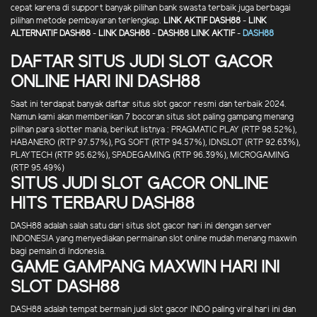
cepat karena di support banyak pilihan bank swasta terbaik juga berbagai
pilihan metode pembayaran terlengkap.
LINK AKTIF DASH88
-
LINK
ALTERNATIF DASH88
-
LINK DASH88
-
DASH88 LINK AKTIF
-
DASH88
DAFTAR SITUS JUDI SLOT GACOR
ONLINE HARI INI DASH88
Saat ini terdapat banyak daftar situs slot gacor resmi dan terbaik 2024.
Namun kami akan memberikan 7 bocoran situs slot paling gampang menang
pilihan para slotter mania, berikut listnya : PRAGMATIC PLAY (RTP 98.52%),
HABANERO (RTP 97.57%), PG SOFT (RTP 94.57%), IDNSLOT (RTP 92.63%),
PLAYTECH (RTP 95.62%), SPADEGAMING (RTP 96.39%), MICROGAMING
(RTP 95.49%)
SITUS JUDI SLOT GACOR ONLINE
HITS TERBARU DASH88
DASH88 adalah salah satu dari situs slot gacor hari ini dengan server
INDONESIA yang menyediakan permainan slot online mudah menang maxwin
bagi pemain di Indonesia.
GAME GAMPANG MAXWIN HARI INI
SLOT DASH88
DASH88 adalah tempat bermain judi slot gacor INDO paling viral hari ini dan