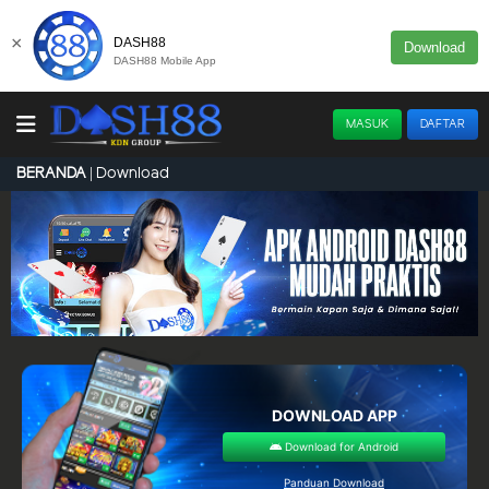
×
DASH88
Download
DASH88 Mobile App
MASUK
DAFTAR
Download
BERANDA
DOWNLOAD APP
Download for Android
Panduan Download