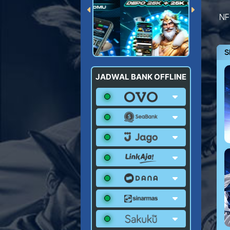
NF
S
JADWAL BANK OFFLINE