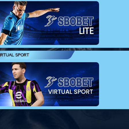
IRTUAL SPORT